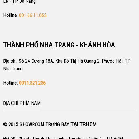
Lệ - TP Đà Nẵng
Hotline
:
091.66.11.055
THÀNH PHỐ NHA TRANG - KHÁNH HÒA
Địa chỉ:
Số 24 Đường 18A, Khu Đô Thị Hà Quang 2, Phước Hải, TP
Nha Trang
Hotline:
0911.321.236
ĐỊA CHỈ PHÍA NAM
TẠI TP.HCM
© 2015 SHOWROOM TRƯNG BÀY
Địa chỉ
: 29/5C Thạch Thị Thanh - Tân Định - Quận 1 - TP HCM