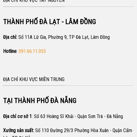
ĐỊA CHỈ KHU VỰC TÂY NGUYÊN
THÀNH PHỐ ĐÀ LẠT - LÂM ĐỒNG
Địa chỉ:
Số 11A Lữ Gia, Phường 9, TP Đà Lạt, Lâm Đồng
Hotline
:
091.66.11.055
ĐỊA CHỈ KHU VỰC MIỀN TRUNG
TẠI THÀNH PHỐ ĐÀ NẴNG
Địa chỉ cơ sở 1
: Số 63 Hoàng Sĩ Khải - Quận Sơn Trà - Đà Nẵng
Xưởng sản xuất:
Số 110 Đường 29/3 Phường Hòa Xuân - Quận Cẩm