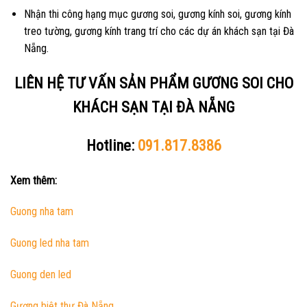
Nhận thi công hạng mục gương soi, gương kính soi, gương kính
treo tường, gương kính trang trí cho các dự án khách sạn tại Đà
Nẵng.
LIÊN HỆ TƯ VẤN SẢN PHẨM GƯƠNG SOI CHO
KHÁCH SẠN TẠI ĐÀ NẴNG
Hotline:
091.817.8386
Xem thêm:
Guong nha tam
Guong led nha tam
Guong den led
Gương biệt thự Đà Nẵng