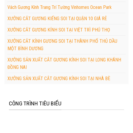
Vách Gương Kính Trang Trí Tường Vinhomes Ocean Park
XƯỞNG CẮT GƯƠNG KIẾNG SOI TẠI QUẬN 10 GIÁ RẺ
XƯỞNG CẮT GƯƠNG KÍNH SOI TẠI VIỆT TRÌ PHÚ THỌ
XƯỞNG CẮT KÍNH GƯƠNG SOI TẠI THÀNH PHỐ THỦ DẦU
MỘT BÌNH DƯƠNG
XƯỞNG SẢN XUẤT CẮT GƯƠNG KÍNH SOI TẠI LONG KHÁNH
ĐỒNG NAI
XƯỞNG SẢN XUẤT CẮT GƯƠNG KÍNH SOI TẠI NHÀ BÈ
CÔNG TRÌNH TIÊU BIỂU