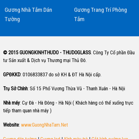
Gương Nhà Tắm Dán
Gương Trang Trí Phòng
Tường
Tắm
© 2015 GUONGKINHTHUDO - THUDOGLASS
. Công Ty Cổ phần Đầu
tư Sản xuất & Dịch vụ Thương mại Thủ Đô.
GPĐKKD
: 0106833837 do sở KH & ĐT Hà Nội cấp.
Trụ Sở Chính
: Số 15 Phố Vương Thừa Vũ - Thanh Xuân - Hà Nội
Nhà máy
: Cự Đà - Hà Đông - Hà Nội ( Khách hàng có thể xuống trực
tiếp tham quan nhà máy )
Website
:
www.GuongNhaTam.Net