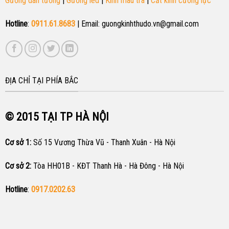
Gương dán tường
|
Gương led
|
Kính màu trà
|
Cắt kính cường lực
Hotline
:
0911.61.8683
| Email: guongkinhthudo.vn@gmail.com
ĐỊA CHỈ TẠI PHÍA BẮC
© 2015
TẠI TP HÀ NỘI
Cơ sở 1:
Số 15 Vương Thừa Vũ - Thanh Xuân - Hà Nội
Cơ sở 2:
Tòa HH01B - KĐT Thanh Hà - Hà Đông - Hà Nội
Hotline
:
0917.0202.63