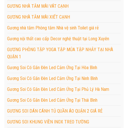
GƯƠNG NHÀ TẮM MÀI VÁT CẠNH
GƯƠNG NHÀ TẮM MÀI XIẾT CẠNH
Gương nhà tắm Phòng tắm Nhà vệ sinh Toilet giá rẻ
Gương nội thất cao cấp Decor nghệ thuật tại Long Xuyên
GƯƠNG PHÒNG TẬP YOGA TẬP MÚA TẬP NHẢY TẠI NHÀ
QUẬN 1
Gương Soi Có Gắn Đèn Led Cảm Ứng Tại Hòa Bình
Gương Soi Có Gắn Đèn Led Cảm Ứng Tại Ninh Bình
Gương Soi Có Gắn Đèn Led Cảm Ứng Tại Phủ Lý Hà Nam
Gương Soi Có Gắn Đèn Led Cảm Ứng Tại Thái Bình
GƯƠNG SOI DÁN CÁNH TỦ QUẦN ÁO QUẬN 2 GIÁ RẺ
GƯƠNG SOI KHUNG VIỀN INOX TREO TƯỜNG