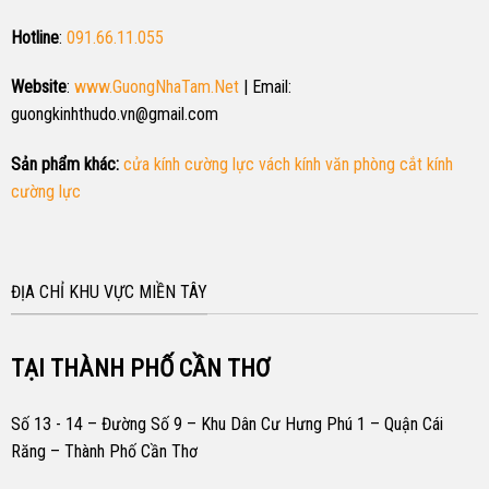
Hotline
:
091.66.11.055
Website
:
www.GuongNhaTam.Net
| Email:
guongkinhthudo.vn@gmail.com
Sản phẩm khác:
cửa kính cường lực
vách kính văn phòng
cắt kính
cường lực
ĐỊA CHỈ KHU VỰC MIỀN TÂY
TẠI THÀNH PHỐ CẦN THƠ
Số 13 - 14 – Đường Số 9 – Khu Dân Cư Hưng Phú 1 – Quận Cái
Răng – Thành Phố Cần Thơ